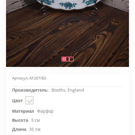
Артикул:
AF207/B3
Производитель:
Booths, England
Цвет
Материал
Фарфор
Высота
3 см
Длина
35 см