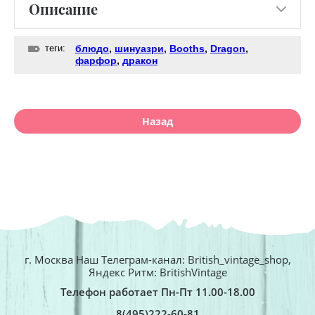
Описание
теги:
блюдо
,
шинуазри
,
Booths
,
Dragon
,
фарфор
,
дракон
Назад
г. Москва Наш Телеграм-канал: British_vintage_shop,
Яндекс Ритм: BritishVintage
Телефон работает Пн-Пт 11.00-18.00
8(495)222-60-81