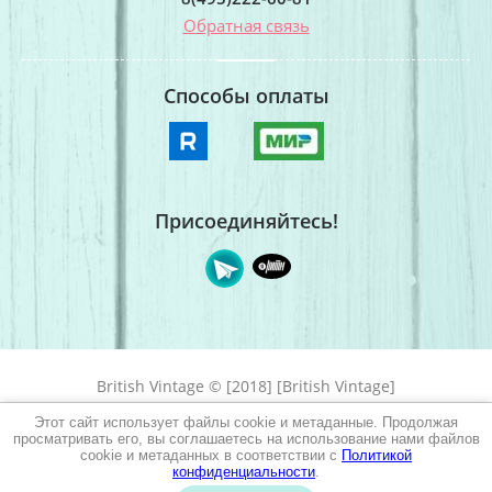
Обратная связь
Способы оплаты
Присоединяйтесь!
British Vintage © [2018] [British Vintage]
Этот сайт использует файлы cookie и метаданные. Продолжая
Оформить заказ
создать интернет магазин
— megagroup.ru, сайты с CMS
просматривать его, вы соглашаетесь на использование нами файлов
cookie и метаданных в соответствии с
Политикой
0
Корзина
пусто
конфиденциальности
.