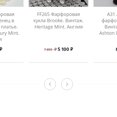
оровая
FF265 Фарфоровая
A31 
енец в
кукла Brooke. Винтаж.
фарфор
 платье.
Heritage Mint. Англия
Винта
ry Mint.
Ashton 
я
₽
₽
5 100
₽
7 650