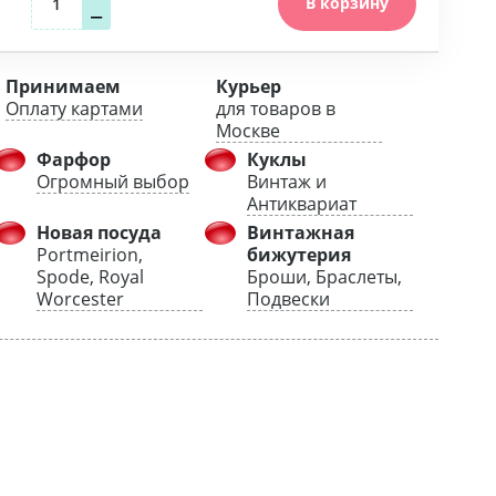
В корзину
−
Принимаем
Курьер
Оплату картами
для товаров в
Москве
Фарфор
Куклы
Огромный выбор
Винтаж и
Антиквариат
Новая посуда
Винтажная
Portmeirion,
бижутерия
Spode, Royal
Броши, Браслеты,
Worcester
Подвески