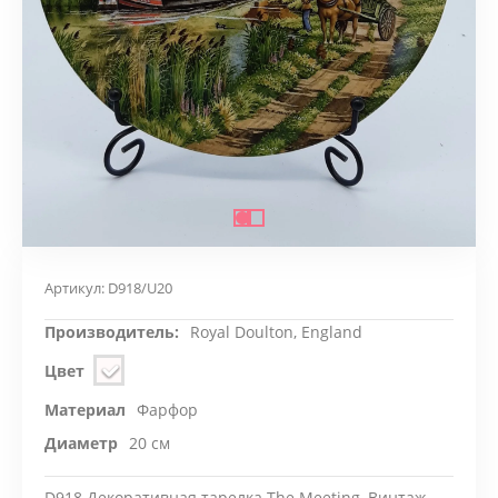
Артикул:
D918/U20
Производитель:
Royal Doulton, England
Цвет
Материал
Фарфор
Диаметр
20 см
D918 Декоративная тарелка The Meeting, Винтаж,